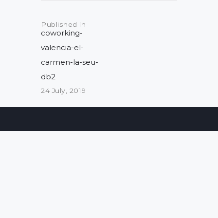
Post
navigation
Published in
Previous
coworking-
post:
valencia-el-
carmen-la-seu-
db2
24 July, 2019