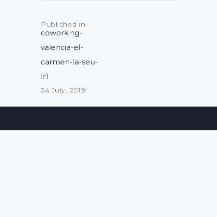
Post
navigation
Published in
Previous
coworking-
post:
valencia-el-
carmen-la-seu-
lr1
24 July, 2019