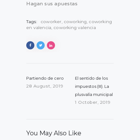
Hagan sus apuestas
Tags:
coworker
,
coworking
,
coworking
en valencia
,
coworking valencia
Post
navigation
Previous
Next
Partiendo de cero
El sentido de los
post:
post:
28 August, 2019
impuestos (III). La
plusvalía municipal
1 October, 2019
You May Also Like